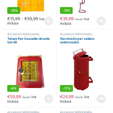
-
33%
-
13%
Fascia di prezzo: da €15,99 a €59,99
€
39,99
€
15,99
-
€
59,99
Iva
Iva
€
45,99
inclusa
inclusa
Questo prodotto ha più varianti. Le opzioni possono essere scelt
Accessori Antincendio
,
Accessori Antincendio
,
Antincendio
,
Reti idranti e Naspo
Antincendio
Telaio Per Cassetta idrante
Secchiello per sabbia
Uni 45
antincendio
-
8%
-
17%
€
59,99
€
24,99
Iva
Iva
€
64,99
€
29,99
inclusa
inclusa
Accessori Antincendio
,
Accessori Antincendio
,