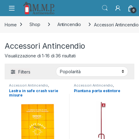
Skip to navigation
Skip to content
Open
0
Home
Shop
Antincendio
Accessori Antincendio
Accessori Antincendio
Popolarità
Visualizzazione di 1-16 di 36 risultati
Filters
Accessori Antincendio
,
Accessori Antincendio
,
Antincendio
Antincendio
Lastra in safe crash varie
Piantana porta estintore
misure