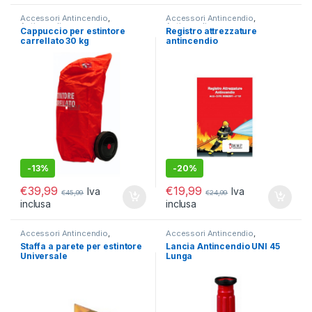
Accessori Antincendio
,
Accessori Antincendio
,
Antincendio
Antincendio
Cappuccio per estintore
Registro attrezzature
carrellato 30 kg
antincendio
-
13%
-
20%
€
39,99
€
19,99
Iva
Iva
€
45,99
€
24,99
inclusa
inclusa
Accessori Antincendio
,
Accessori Antincendio
,
Antincendio
Antincendio
,
Reti idranti e Naspo
Staffa a parete per estintore
Lancia Antincendio UNI 45
Universale
Lunga