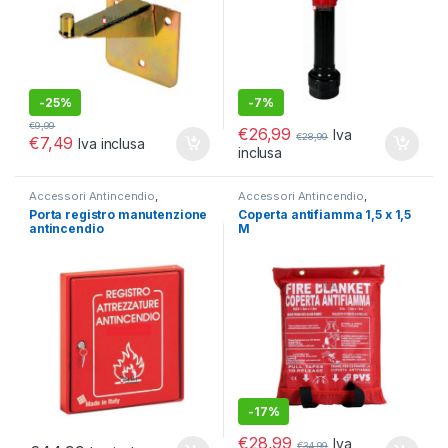
-
25%
-
7%
€
9,99
€
26,99
Iva
€
28,99
€
7,49
Iva inclusa
inclusa
Accessori Antincendio
,
Accessori Antincendio
,
Antincendio
Antincendio
Porta registro manutenzione
Coperta antifiamma 1,5 x 1,5
antincendio
M
-
17%
€
28,99
Iva
€
34,99