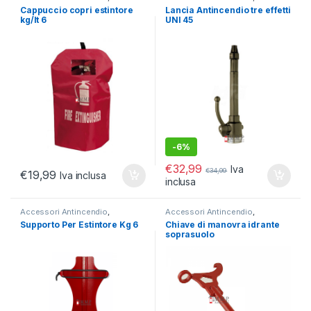
Antincendio
Antincendio
,
Reti idranti e Naspo
Cappuccio copri estintore
Lancia Antincendio tre effetti
kg/lt 6
UNI 45
-
6%
€
32,99
Iva
€
34,99
€
19,99
Iva inclusa
inclusa
Accessori Antincendio
,
Accessori Antincendio
,
Antincendio
Antincendio
,
Reti idranti e Naspo
Supporto Per Estintore Kg 6
Chiave di manovra idrante
soprasuolo