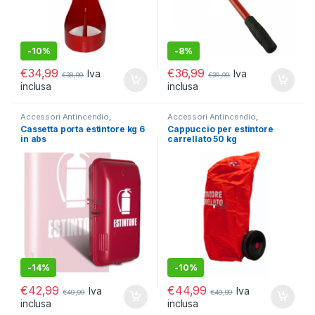
-
10%
-
8%
€
34,99
€
36,99
Iva
Iva
€
38,99
€
39,99
inclusa
inclusa
Accessori Antincendio
,
Accessori Antincendio
,
Antincendio
Antincendio
Cassetta porta estintore kg 6
Cappuccio per estintore
in abs
carrellato 50 kg
-
14%
-
10%
€
42,99
€
44,99
Iva
Iva
€
49,99
€
49,99
inclusa
inclusa