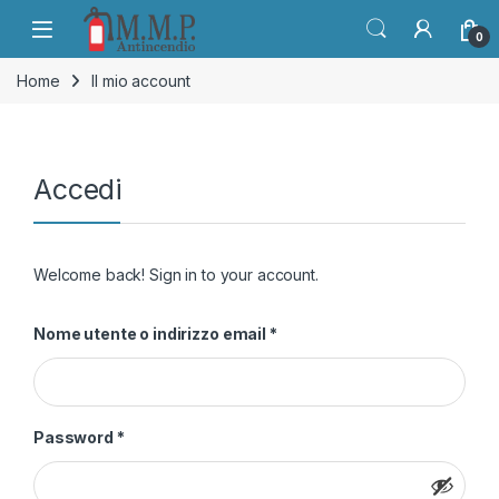
Skip to navigation
Skip to content
Open
0
Home
Il mio account
Accedi
Welcome back! Sign in to your account.
Richiesto
Nome utente o indirizzo email
*
Richiesto
Password
*