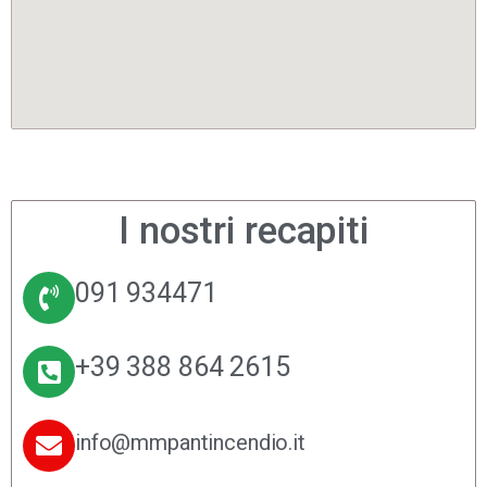
I nostri recapiti
091 934471
+39 388 864 2615
info@mmpantincendio.it