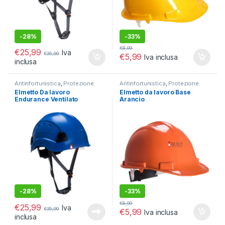
-
28%
-
33%
€
8,99
€
25,99
Iva
€
35,99
€
5,99
Iva inclusa
inclusa
Antinfortunistica
,
Protezione
Antinfortunistica
,
Protezione
Testa e viso
Testa e viso
Elmetto Da lavoro
Elmetto da lavoro Base
Endurance Ventilato
Arancio
-
28%
-
33%
€
8,99
€
25,99
Iva
€
35,99
€
5,99
Iva inclusa
inclusa