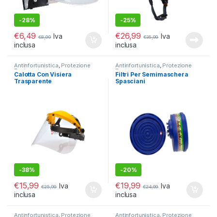
-
28%
-
25%
€
6,49
€
26,99
Iva
Iva
€
8,99
€
35,99
inclusa
inclusa
Antinfortunistica
,
Protezione
Antinfortunistica
,
Protezione
Testa e viso
Testa e viso
Calotta Con Visiera
Filtri Per Semimaschera
Trasparente
Spasciani
-
38%
-
20%
€
15,99
€
19,99
Iva
Iva
€
25,99
€
24,99
inclusa
inclusa
Antinfortunistica
,
Protezione
Antinfortunistica
,
Protezione