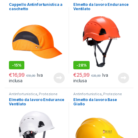
Testa e viso
Testa e viso
Cappello Antinfortunistica a
Elmetto da lavoro Endurance
caschetto
Ventilato
-
15%
-
28%
€
16,99
€
25,99
Iva
Iva
€
19,99
€
35,99
inclusa
inclusa
Antinfortunistica
,
Protezione
Antinfortunistica
,
Protezione
Testa e viso
Testa e viso
Elmetto da lavoro Endurance
Elmetto da lavoro Base
Ventilato
Giallo