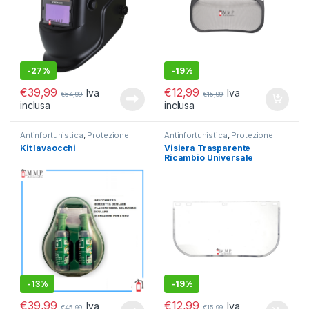
-
27%
-
19%
€
39,99
€
12,99
Iva
Iva
€
54,99
€
15,99
inclusa
inclusa
Antinfortunistica
,
Protezione
Antinfortunistica
,
Protezione
Testa e viso
Testa e viso
Kit lavaocchi
Visiera Trasparente
Ricambio Universale
-
13%
-
19%
€
39,99
€
12,99
Iva
Iva
€
45,99
€
15,99