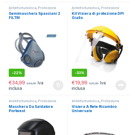
Antinfortunistica
,
Protezione
Antinfortunistica
,
Protezione
Testa e viso
Testa e viso
Semimaschera Spasciani 2
Kit Visiera di protezione DPI
FILTRI
Giallo
-
22%
-
33%
€
34,99
€
19,99
Iva
Iva
€
44,99
€
29,99
inclusa
inclusa
Antinfortunistica
,
Protezione
Antinfortunistica
,
Protezione
Testa e viso
Testa e viso
Maschera Da Saldatore
Visiera A Rete Ricambio
Portwest
Universale