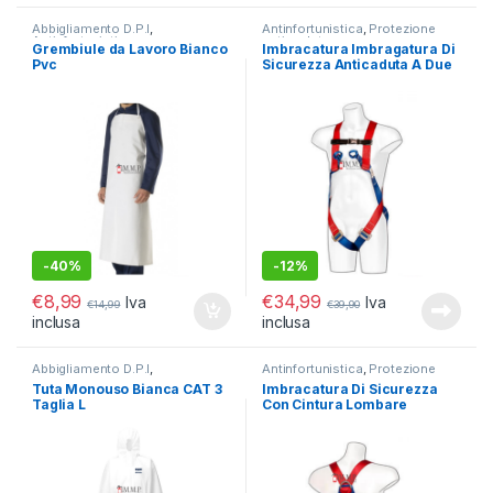
Abbigliamento D.P.I
,
Antinfortunistica
,
Protezione
Antinfortunistica
anti caduta
Grembiule da Lavoro Bianco
Imbracatura Imbragatura Di
Pvc
Sicurezza Anticaduta A Due
Punti CAT III
-
40%
-
12%
€
8,99
€
34,99
Iva
Iva
€
14,99
€
39,90
inclusa
inclusa
Abbigliamento D.P.I
,
Antinfortunistica
,
Protezione
Antinfortunistica
anti caduta
Tuta Monouso Bianca CAT 3
Imbracatura Di Sicurezza
Taglia L
Con Cintura Lombare