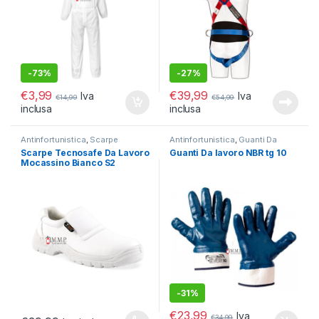
-
73%
-
27%
€
3,99
€
39,99
Iva
Iva
€
14,99
€
54,99
inclusa
inclusa
Antinfortunistica
,
Scarpe
Antinfortunistica
,
Guanti Da
Antinfortunistiche
Lavoro
Scarpe Tecnosafe Da Lavoro
Guanti Da lavoro NBR tg 10
Mocassino Bianco S2
-
31%
€
23,99
Iva
€
34,99