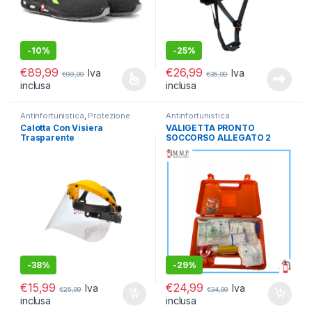
-
10%
-
25%
€
89,99
€
26,99
Iva
Iva
€
99,99
€
35,99
inclusa
inclusa
Questo prodotto ha più varianti. Le opzioni possono essere scelt
Antinfortunistica
,
Protezione
Antinfortunistica
Testa e viso
Calotta Con Visiera
VALIGETTA PRONTO
Trasparente
SOCCORSO ALLEGATO 2
-
38%
-
29%
€
15,99
€
24,99
Iva
Iva
€
25,99
€
34,99
inclusa
inclusa