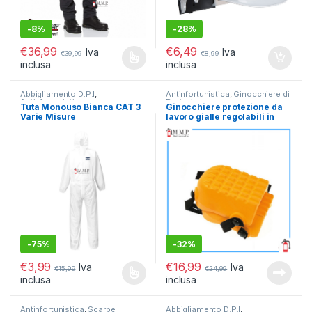
-
8%
-
28%
€
36,99
€
6,49
Iva
Iva
€
39,99
€
8,99
inclusa
inclusa
Questo prodotto ha più varianti. Le opzioni possono essere scelt
Abbigliamento D.P.I
,
Antinfortunistica
,
Ginocchiere di
Antinfortunistica
Protezione
Tuta Monouso Bianca CAT 3
Ginocchiere protezione da
Varie Misure
lavoro gialle regolabili in
poliuretano professionali
-
75%
-
32%
€
3,99
€
16,99
Iva
Iva
€
15,99
€
24,99
inclusa
inclusa
Questo prodotto ha più varianti. Le opzioni possono essere scelt
Antinfortunistica
,
Scarpe
Abbigliamento D.P.I
,