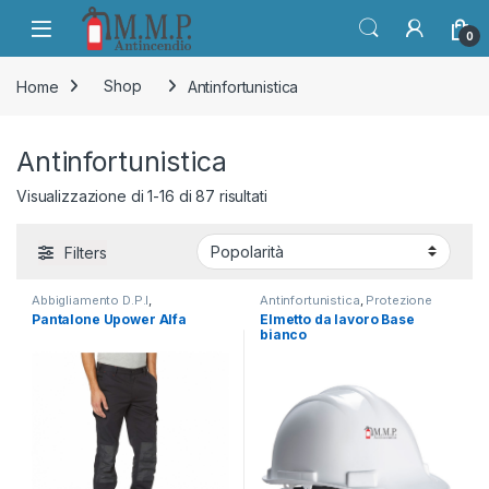
Skip to navigation
Skip to content
Open
0
Home
Shop
Antinfortunistica
Antinfortunistica
Popolarità
Visualizzazione di 1-16 di 87 risultati
Filters
Abbigliamento D.P.I
,
Antinfortunistica
,
Protezione
Antinfortunistica
Testa e viso
Pantalone Upower Alfa
Elmetto da lavoro Base
bianco