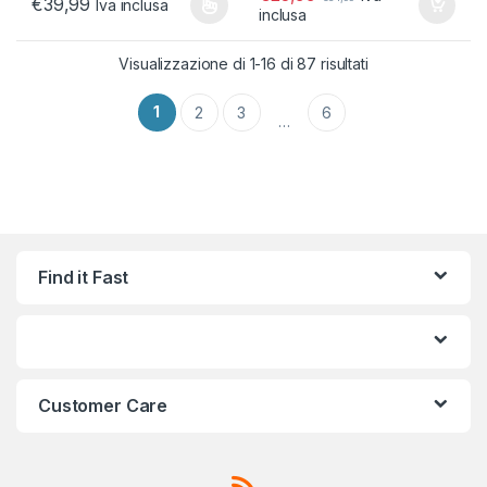
€
39,99
Iva inclusa
inclusa
Questo prodotto ha più varianti. Le opzioni possono essere scelt
Popolarità
Visualizzazione di 1-16 di 87 risultati
1
2
3
6
…
Find it Fast
Customer Care