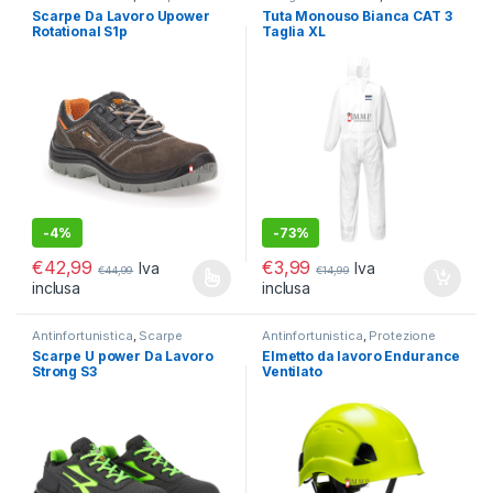
Antinfortunistiche
Antinfortunistica
Scarpe Da Lavoro Upower
Tuta Monouso Bianca CAT 3
Rotational S1p
Taglia XL
-
4%
-
73%
€
42,99
€
3,99
Iva
Iva
€
44,99
€
14,99
inclusa
inclusa
Questo prodotto ha più varianti. Le opzioni possono essere scelt
Antinfortunistica
,
Scarpe
Antinfortunistica
,
Protezione
Antinfortunistiche
Testa e viso
Scarpe U power Da Lavoro
Elmetto da lavoro Endurance
Strong S3
Ventilato