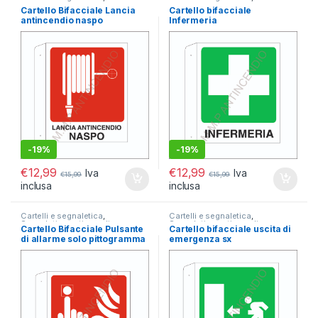
Segnaletica antincendio
,
Segnaletica antincendio
,
Cartello Bifacciale Lancia
Cartello bifacciale
Segnaletica Bifacciale
Segnaletica Bifacciale
antincendio naspo
Infermeria
-
19%
-
19%
€
12,99
€
12,99
Iva
Iva
€
15,99
€
15,99
inclusa
inclusa
Cartelli e segnaletica
,
Cartelli e segnaletica
,
Segnaletica antincendio
,
Segnaletica antincendio
,
Cartello Bifacciale Pulsante
Cartello bifacciale uscita di
Segnaletica Bifacciale
Segnaletica Bifacciale
di allarme solo pittogramma
emergenza sx