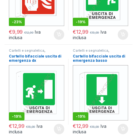
-
23%
-
19%
€
9,99
€
12,99
Iva
Iva
€
12,99
€
15,99
inclusa
inclusa
Cartelli e segnaletica
,
Cartelli e segnaletica
,
Segnaletica antincendio
,
Segnaletica antincendio
,
Cartello bifacciale uscita di
Cartello bifacciale uscita di
Segnaletica Bifacciale
Segnaletica Bifacciale
emergenza dx
emergenza basso
-
19%
-
19%
€
12,99
€
12,99
Iva
Iva
€
15,99
€
15,99
inclusa
inclusa