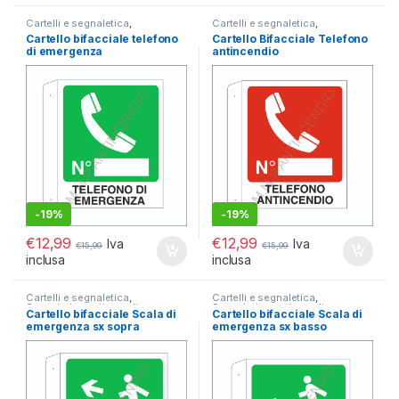
Cartelli e segnaletica
,
Cartelli e segnaletica
,
Segnaletica antincendio
,
Segnaletica antincendio
,
Cartello bifacciale telefono
Cartello Bifacciale Telefono
Segnaletica Bifacciale
Segnaletica Bifacciale
di emergenza
antincendio
-
19%
-
19%
€
12,99
€
12,99
Iva
Iva
€
15,99
€
15,99
inclusa
inclusa
Cartelli e segnaletica
,
Cartelli e segnaletica
,
Segnaletica antincendio
,
Segnaletica antincendio
,
Cartello bifacciale Scala di
Cartello bifacciale Scala di
Segnaletica Bifacciale
Segnaletica Bifacciale
emergenza sx sopra
emergenza sx basso