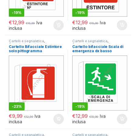
-
19%
-
19%
€
12,99
€
12,99
Iva
Iva
€
15,99
€
15,99
inclusa
inclusa
Cartelli e segnaletica
,
Cartelli e segnaletica
,
Segnaletica antincendio
,
Segnaletica antincendio
,
Cartello Bifacciale Estintore
Cartello bifacciale Scala di
Segnaletica Bifacciale
Segnaletica Bifacciale
solo pittogramma
emergenza dx basso
-
23%
-
19%
€
9,99
€
12,99
Iva
Iva
€
12,99
€
15,99
inclusa
inclusa
Cartelli e segnaletica
,
Cartelli e segnaletica
,