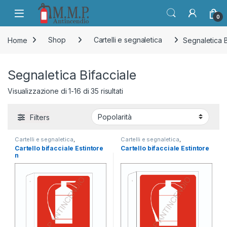
Skip to navigation
Skip to content
Open
0
Home
Shop
Cartelli e segnaletica
Segnaletica B
Segnaletica Bifacciale
Popolarità
Visualizzazione di 1-16 di 35 risultati
Filters
Cartelli e segnaletica
,
Cartelli e segnaletica
,
Segnaletica antincendio
,
Segnaletica antincendio
,
Cartello bifacciale Estintore
Cartello bifacciale Estintore
Segnaletica Bifacciale
Segnaletica Bifacciale
n