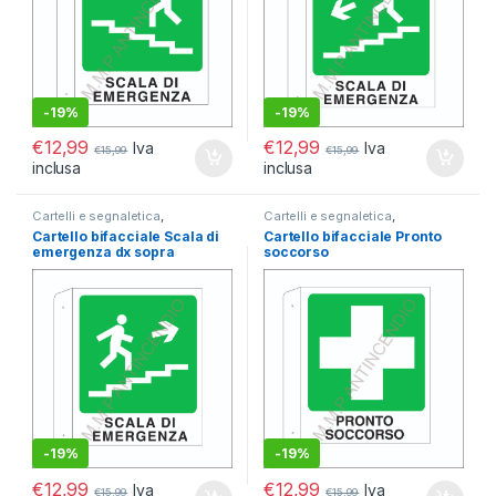
-
19%
-
19%
€
12,99
€
12,99
Iva
Iva
€
15,99
€
15,99
inclusa
inclusa
Cartelli e segnaletica
,
Cartelli e segnaletica
,
Segnaletica antincendio
,
Segnaletica antincendio
,
Cartello bifacciale Scala di
Cartello bifacciale Pronto
Segnaletica Bifacciale
Segnaletica Bifacciale
emergenza dx sopra
soccorso
-
19%
-
19%
€
12,99
€
12,99
Iva
Iva
€
15,99
€
15,99