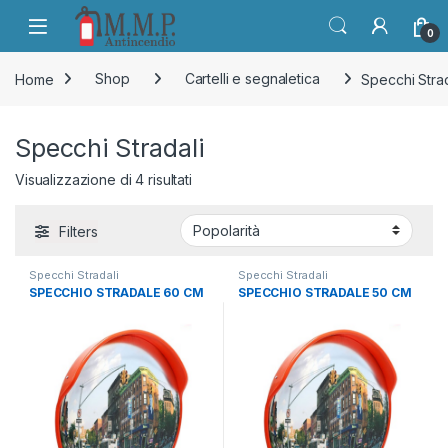
Skip to navigation
Skip to content
Open
0
Home
Shop
Cartelli e segnaletica
Specchi Strad
Specchi Stradali
Popolarità
Visualizzazione di 4 risultati
Filters
Specchi Stradali
Specchi Stradali
SPECCHIO STRADALE 60 CM
SPECCHIO STRADALE 50 CM