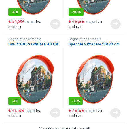
-
8%
-
10%
€
54,99
€
49,99
Iva
Iva
€
59,99
€
55,50
inclusa
inclusa
Segnaletica Stradale
Segnaletica Stradale
Cantieristica e accessori
,
Cantieristica e accessori
,
SPECCHIO STRADALE 40 CM
Specchio stradale 90/80 cm
Specchi Stradali
Specchi Stradali
-
3%
-
11%
€
46,99
€
79,99
Iva
Iva
€
48,50
€
89,99
inclusa
inclusa
Popolarità
Visualizzazione di 4 risultati