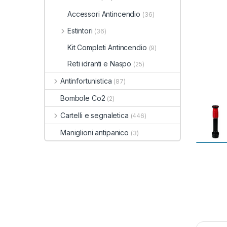
Accessori Antincendio
(36)
Estintori
(36)
Kit Completi Antincendio
(9)
Reti idranti e Naspo
(25)
Antinfortunistica
(87)
Bombole Co2
(2)
Cartelli e segnaletica
(446)
Maniglioni antipanico
(3)