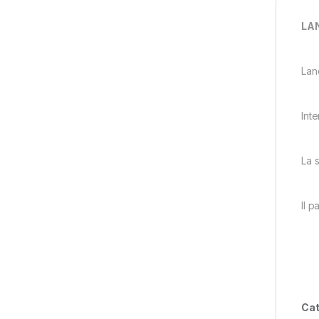
LAN
Lan
Int
La 
Il 
Cat