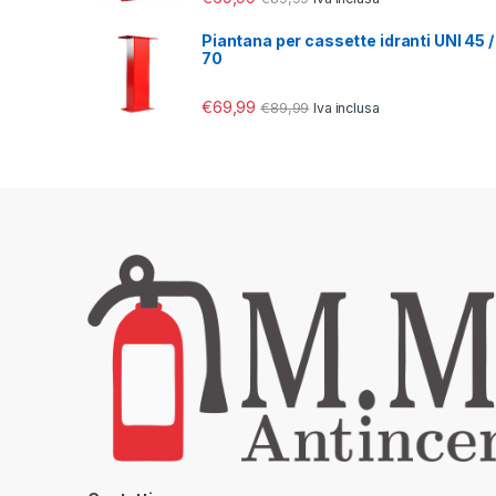
Piantana per cassette idranti UNI 45 /
70
€
69,99
€
89,99
Iva inclusa