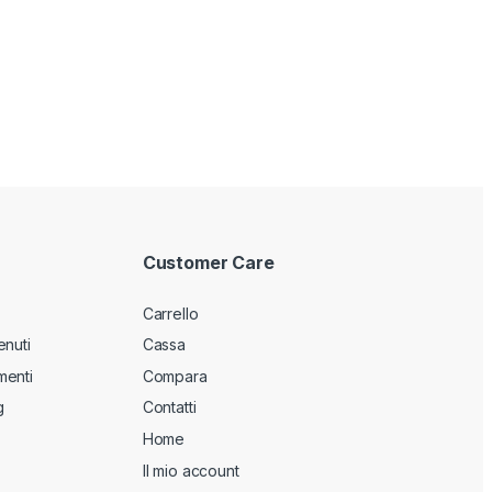
9
Customer Care
Carrello
enuti
Cassa
menti
Compara
g
Contatti
Home
Il mio account