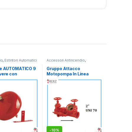
io
,
Estintori Automatici
Accessori Antincendio
,
Antincendio
,
Reti idranti e Naspo
re AUTOMATICO 9
Gruppo Attacco
vere con
Motopompa In Linea
ro per garage
i staffa
-
10%