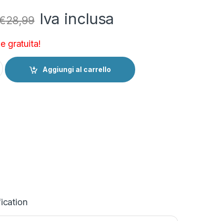
Iva inclusa
€
28,99
 gratuita!
 UNI 45 Lunga quantity
Aggiungi al carrello
ication