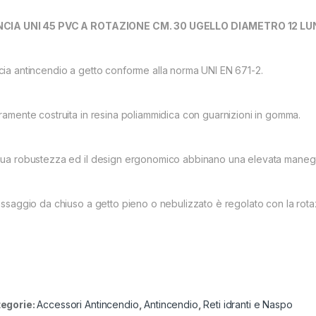
CIA UNI 45 PVC A ROTAZIONE CM. 30 UGELLO DIAMETRO 12 L
cia antincendio a getto conforme alla norma UNI EN 671-2.
eramente costruita in resina poliammidica con guarnizioni in gomma.
sua robustezza ed il design ergonomico abbinano una elevata manegge
passaggio da chiuso a getto pieno o nebulizzato è regolato con la rot
egorie:
Accessori Antincendio
,
Antincendio
,
Reti idranti e Naspo