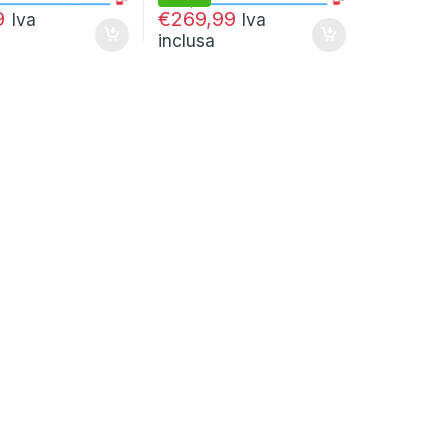
€
299,99
9
€
269,99
Iva
Iva
inclusa
9