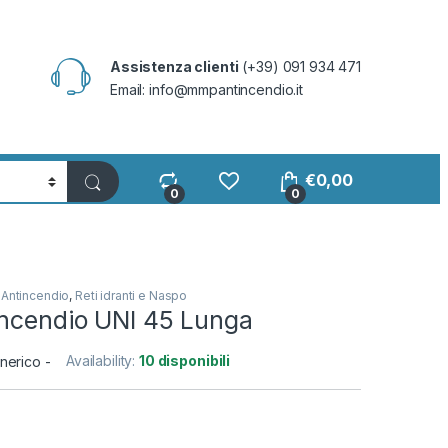
Assistenza clienti
(+39) 091 934 471
Email:
info@mmpantincendio.it
€
0,00
0
0
,
Antincendio
,
Reti idranti e Naspo
incendio UNI 45 Lunga
Availability:
10 disponibili