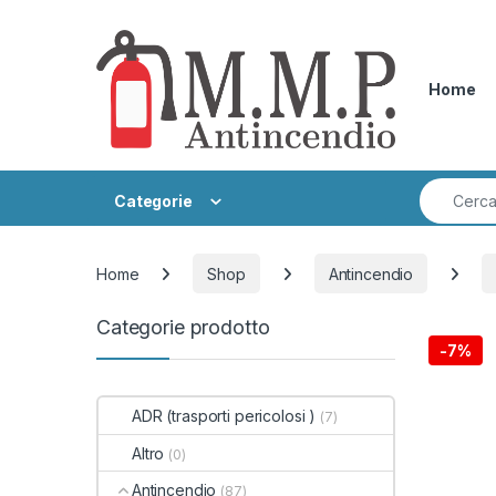
Skip to navigation
Skip to content
Home
Search fo
Categorie
Home
Shop
Antincendio
Categorie prodotto
-
7%
ADR (trasporti pericolosi )
(7)
Altro
(0)
Antincendio
(87)