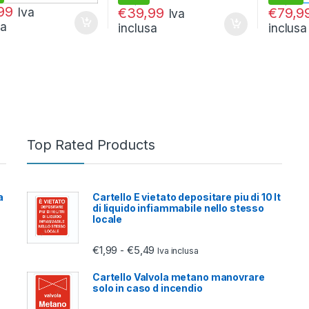
€
42,99
€
95,99
99
Iva
€
39,99
€
79,9
Iva
sa
inclusa
inclusa
Top Rated Products
a
Cartello E vietato depositare piu di 10 lt
di liquido infiammabile nello stesso
locale
Fascia di prezzo: da €1,99 a €5,4
€
1,99
€
5,49
-
Iva inclusa
Cartello Valvola metano manovrare
solo in caso d incendio