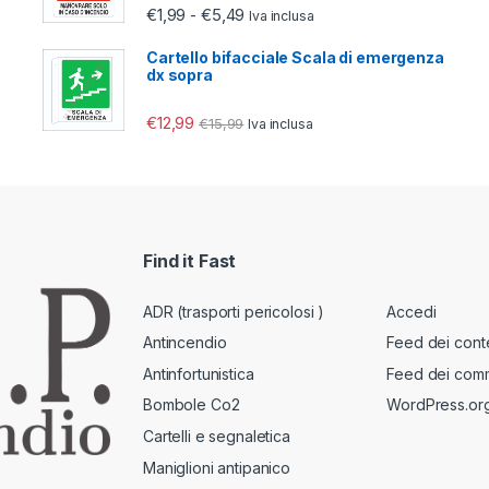
Fascia di prezzo: da €1,99 a €5,4
€
1,99
€
5,49
-
Iva inclusa
Cartello bifacciale Scala di emergenza
dx sopra
€
12,99
€
15,99
Iva inclusa
Find it Fast
ADR (trasporti pericolosi )
Accedi
Antincendio
Feed dei cont
Antinfortunistica
Feed dei com
Bombole Co2
WordPress.or
Cartelli e segnaletica
Maniglioni antipanico