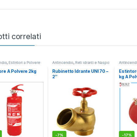
tti correlati
ndio
,
Estintori a Polvere
Antincendio
,
Reti idranti e Naspo
Antincend
ore A Polvere 2kg
Rubinetto Idrante UNI 70 –
Estinto
2″
kg A Pol
manomet
compl. d
-
7%
-
17%