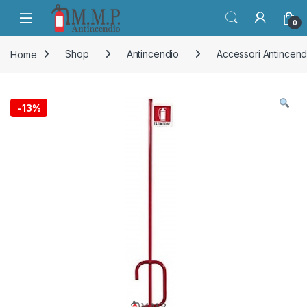
Skip to navigation
Skip to content
Open
0
Home
Shop
Antincendio
Accessori Antincend
-
13%