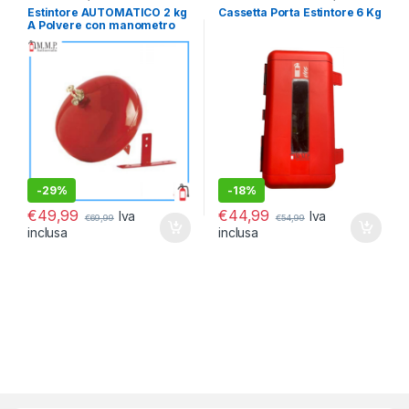
Automatici
Antincendio
Estintore AUTOMATICO 2 kg
Cassetta Porta Estintore 6 Kg
A Polvere con manometro
per garage completo di
staffa
-
29%
-
18%
€
49,99
€
44,99
Iva
Iva
€
69,99
€
54,99
inclusa
inclusa