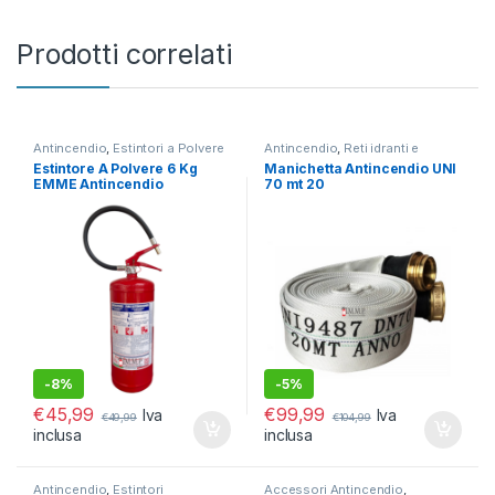
Prodotti correlati
Antincendio
,
Estintori a Polvere
Antincendio
,
Reti idranti e
Naspo
Estintore A Polvere 6 Kg
Manichetta Antincendio UNI
EMME Antincendio
70 mt 20
-
8%
-
5%
€
45,99
€
99,99
Iva
Iva
€
49,99
€
104,99
inclusa
inclusa
Antincendio
,
Estintori
Accessori Antincendio
,