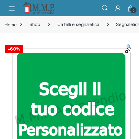
Skip to navigation
Skip to content
Open
0
Home
Shop
Cartelli e segnaletica
Segnaletica
-
60%