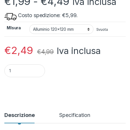
Fascia di pr
€
1,99
-
€
4,49
Iva inclusa
Costo spedizione: €5,99.
MIsura
Svuota
€
2,49
Iva inclusa
€
4,99
Cartello di sicurezza personalizzato scegli il simbolo 1° forma
Descrizione
Specification