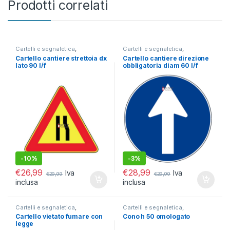
Prodotti correlati
Cartelli e segnaletica
,
Cartelli e segnaletica
,
Segnaletica Stradale
Segnaletica Stradale
Cartello cantiere strettoia dx
Cartello cantiere direzione
Cantieristica e accessori
Cantieristica e accessori
lato 90 l/f
obbligatoria diam 60 l/f
girevole
-
10%
-
3%
€
26,99
€
28,99
Iva
Iva
€
29,99
€
29,99
inclusa
inclusa
Cartelli e segnaletica
,
Cartelli e segnaletica
,
Segnaletica di divieto
Segnaletica Stradale
Cartello vietato fumare con
Cono h 50 omologato
Cantieristica e accessori
legge