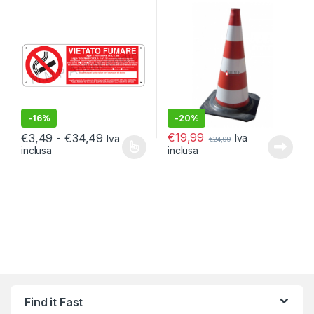
-
16%
-
20%
Fascia di prezzo: da €3,49 a €34,49
€
19,99
€
3,49
-
€
34,49
Iva
Iva
€
24,99
inclusa
inclusa
Questo prodotto ha più varianti. Le opzioni possono essere scelt
Find it Fast