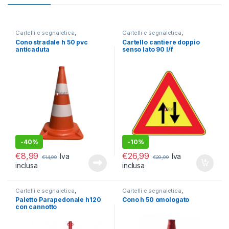
Cartelli e segnaletica
,
Cartelli e segnaletica
,
Segnaletica Stradale
Segnaletica Stradale
Cono stradale h 50 pvc
Cartello cantiere doppio
Cantieristica e accessori
Cantieristica e accessori
anticaduta
senso lato 90 l/f
-
40%
-
10%
€
8,99
€
26,99
Iva
Iva
€
14,99
€
29,99
inclusa
inclusa
Cartelli e segnaletica
,
Cartelli e segnaletica
,
Segnaletica Stradale
Segnaletica Stradale
Paletto Parapedonale h120
Cono h 50 omologato
Cantieristica e accessori
Cantieristica e accessori
con cannotto