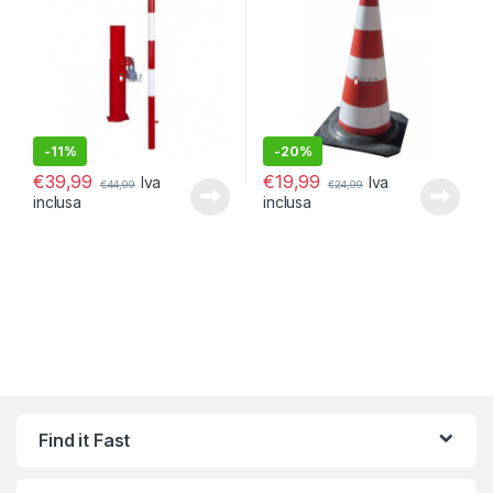
-
11%
-
20%
€
39,99
€
19,99
Iva
Iva
€
44,99
€
24,99
inclusa
inclusa
Find it Fast