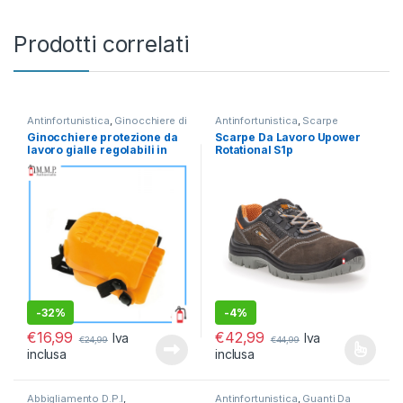
Prodotti correlati
Antinfortunistica
,
Ginocchiere di
Antinfortunistica
,
Scarpe
Protezione
Antinfortunistiche
Ginocchiere protezione da
Scarpe Da Lavoro Upower
lavoro gialle regolabili in
Rotational S1p
poliuretano professionali
-
32%
-
4%
€
16,99
€
42,99
Iva
Iva
€
24,99
€
44,99
inclusa
inclusa
Questo prodotto ha più varianti.
Abbigliamento D.P.I
,
Antinfortunistica
,
Guanti Da