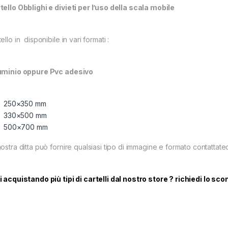
tello Obblighi e divieti per l’uso della scala mobile
ello in disponibile in vari formati :
uminio oppure Pvc adesivo
250×350 mm
330×500 mm
500×700 mm
ostra ditta può fornire qualsiasi tipo di immagine e formato contattatec
i acquistando più tipi di cartelli dal nostro store ? richiedi lo sco