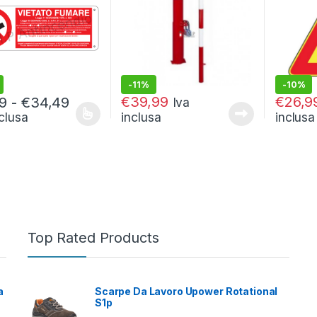
-
11%
-
10%
€
44,99
€
29,99
Fascia di prezzo: da €3,49 a €34,49
€
39,99
€
26,9
9
-
€
34,49
Iva
nclusa
inclusa
inclusa
prodotto ha più varianti. Le opzioni possono essere scelte nella pag
Top Rated Products
a
Scarpe Da Lavoro Upower Rotational
S1p