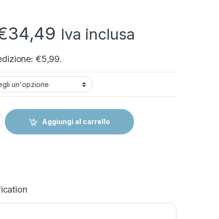
Fascia di prezzo: d
€
34,49
Iva inclusa
dizione: €5,99.
divieti per l'uso della scala mobile quantity
Aggiungi al carrello
ication