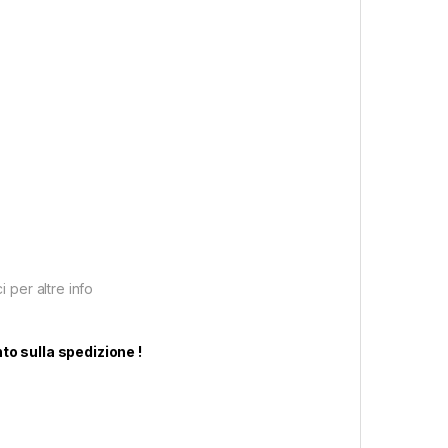
i per altre info
nto sulla spedizione !