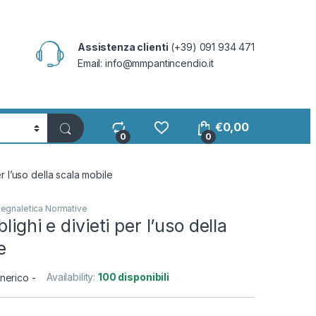
Assistenza clienti
(+39) 091 934 471
Email:
info@mmpantincendio.it
€
0,00
0
0
er l’uso della scala mobile
egnaletica Normative
lighi e divieti per l’uso della
e
Availability:
100 disponibili