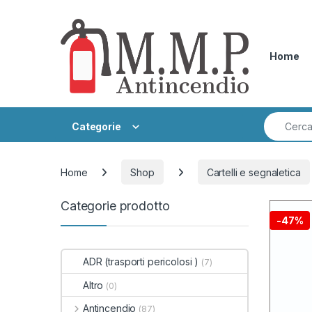
Skip to navigation
Skip to content
Home
Search fo
Categorie
Home
Shop
Cartelli e segnaletica
Categorie prodotto
-
47%
ADR (trasporti pericolosi )
(7)
Altro
(0)
Antincendio
(87)