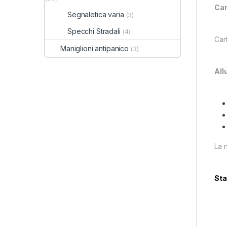
Car
Segnaletica varia
(3)
Specchi Stradali
(4)
Cart
Maniglioni antipanico
(3)
All
La n
Sta