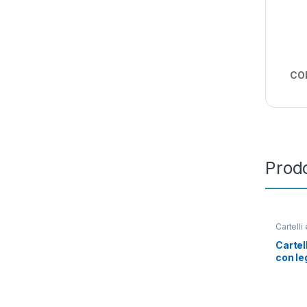
CO
Prodo
Cartelli
Segnalet
Cartel
con le