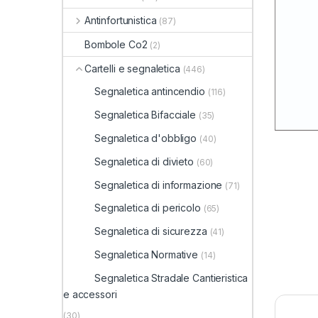
Antinfortunistica
(87)
Bombole Co2
(2)
Cartelli e segnaletica
(446)
Segnaletica antincendio
(116)
Segnaletica Bifacciale
(35)
Segnaletica d'obbligo
(40)
Segnaletica di divieto
(60)
Segnaletica di informazione
(71)
Segnaletica di pericolo
(65)
Segnaletica di sicurezza
(41)
Segnaletica Normative
(14)
Segnaletica Stradale Cantieristica
e accessori
(30)