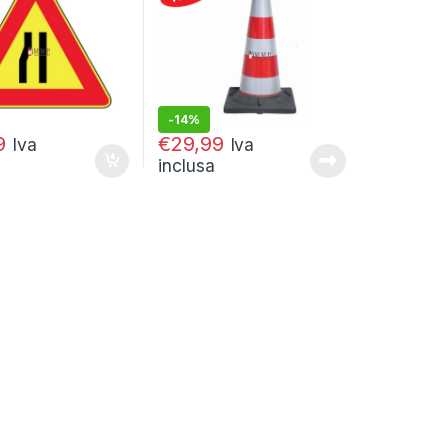
-
14%
€
34,99
9
€
29,99
Iva
Iva
inclusa
ina del prodotto