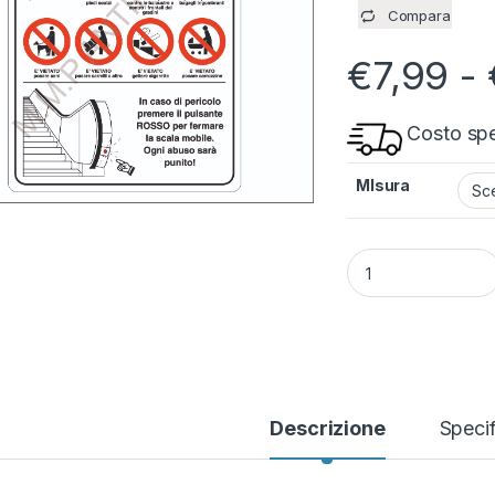
Compara
€
7,99
-
Costo spe
MIsura
Cartello Obblighi e 
Descrizione
Specif