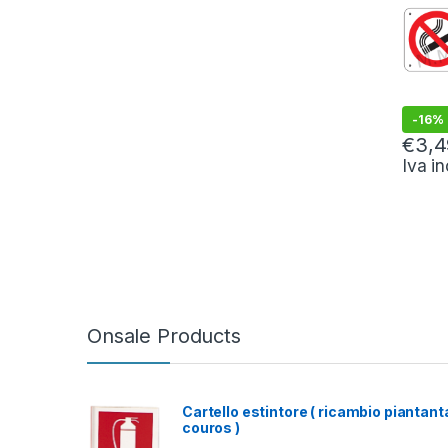
-
16%
€
3,4
Iva i
Questo 
Onsale Products
Cartello estintore ( ricambio piantant
couros )