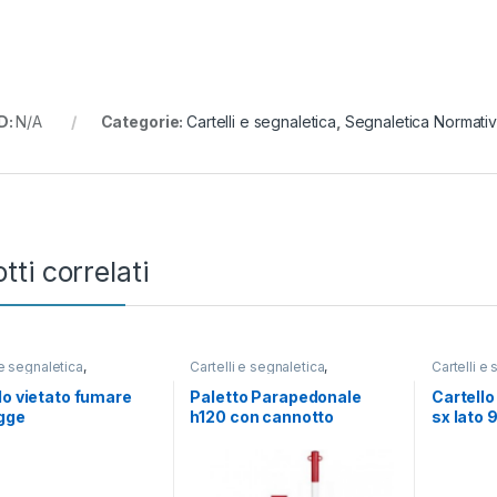
D:
N/A
Categorie:
Cartelli e segnaletica
,
Segnaletica Normati
tti correlati
 e segnaletica
,
Cartelli e segnaletica
,
Cartelli e
ica di divieto
Segnaletica Stradale
Segnaleti
Cantieristica e accessori
Cantierist
lo vietato fumare
Paletto Parapedonale
Cartello
gge
h120 con cannotto
sx lato 9