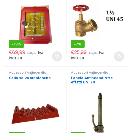
-
13%
-
7%
€
69,99
€
25,99
Iva
Iva
€
79,99
€
27,99
inclusa
inclusa
Accessori Antincendio
,
Accessori Antincendio
,
Antincendio
,
Reti idranti e
Antincendio
,
Reti idranti e
Sella salva manichetta
Lancia Antincendio tre
Naspo
Naspo
effetti UNI 70