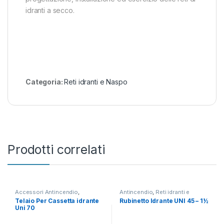
idranti a secco.
Categoria:
Reti idranti e Naspo
Prodotti correlati
Accessori Antincendio
,
Antincendio
,
Reti idranti e
Antincendio
,
Reti idranti e
Naspo
Telaio Per Cassetta idrante
Rubinetto Idrante UNI 45 – 1½
Naspo
Uni 70