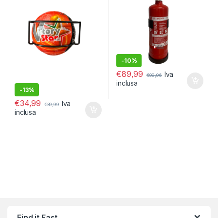
-
10%
€
89,99
Iva
€
99,96
inclusa
-
13%
€
34,99
Iva
€
39,99
inclusa
Find it Fast