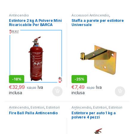
Antincendio
Accessori Antincendio
,
Antincendio
Estintore 2 kg A Polvere Mini
Staffa a parete per estintore
Ricaricabile Per BARCA
Universale
GOMMONE OMOLOGATO
RINA MED
-
18%
-
25%
€
32,99
€
7,49
Iva
Iva
€
39,99
€
9,99
inclusa
inclusa
Antincendio
,
Estintori
,
Estintori
Antincendio
,
Estintori
,
Estintori
Automatici
a Polvere
Fire Ball Palla Antincendio
Estintore per auto 1 kg a
polvere 4 pezzi